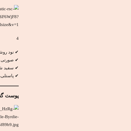
4
✔ نود روش
✔ صورتی م
✔ سفید ش
✔ پاستلی‌
پوست گن