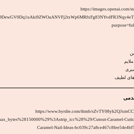
ن
لایم
یری
های لطیف
دمی