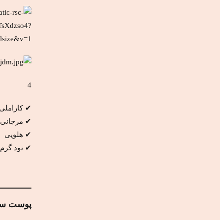
4
✔ کاراملی
✔ مرجانی
✔ هلویی
✔ نود گرم 
پوست سبز