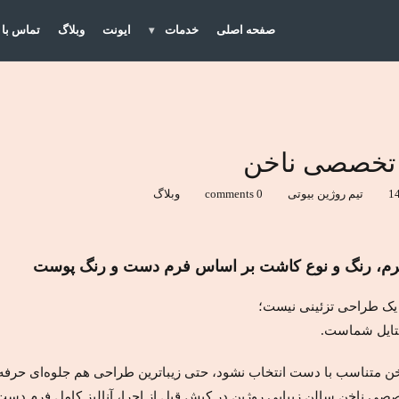
صفحه اصلی
خدمات
ایونت
وبلاگ
تماس با 
ز تخصصی ناخن
تیم روژین بیوتی
0 comments
وبلاگ
رم، رنگ و نوع کاشت بر اساس فرم دست و رنگ پوست
یک طراحی تزئینی نیست؛
ستایل شماست.
خن متناسب با دست انتخاب نشود، حتی زیباترین طراحی هم جلوه‌ای حرفه
صصی ناخن سالن زیبایی روژین در کیش
قبل از اجرا، آنالیز کامل فرم د