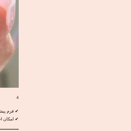
4
✔ فرم پیشن
✔ امکان ا