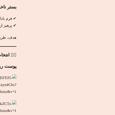
بستر ناخ
✔ فرم بادا
✔ پرهیز از
هدف، ظری
۲️⃣ انتخاب رنگ ناخن بر اساس رنگ پوست
پوست ر